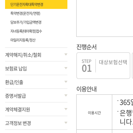
단기운전자확대특약변경
특약변경(운전자/연령)
담보추가/가입금액변경
자녀등록(태아확정)접수
마일리지등록/정산
진행순서
계약해지/취소/철회
STEP
대상보험선택
01
보험료 납입
환급/인출
이용안내
증명서발급
36
계약체결지원
은행
이용시간
니다
고객정보 변경