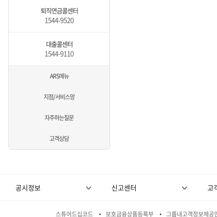
퇴직연금콜센터
1544-9520
대출콜센터
1544-9110
ARS메뉴
지점/서비스망
자주하는질문
고객상담
공시정보
신고센터
고
스튜어드십코드
보호금융상품등록부
그룹내고객정보제공