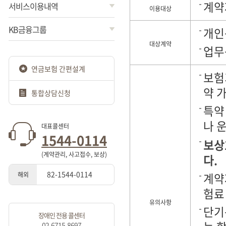
계약
서비스이용내역
이용대상
KB금융그룹
개인
대상계약
업무
연금보험 간편설계
보험
약 
통합상담신청
특약
나 
대표콜센터
1544-0114
보상
(계약관리, 사고접수, 보상)
다.
82-1544-0114
해외
계약
험료
유의사항
단기
장애인 전용 콜센터
02-6715-8697