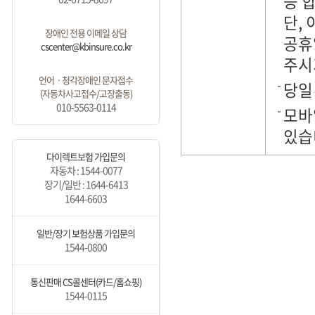
능 
단,
장애인 전용 이메일 상담
공휴
cscenter@kbinsure.co.kr
주시
언어ㆍ청각장애인 문자접수
당일
(자동차사고접수/고장출동)
010-5563-0114
모바일
있습
다이렉트보험 가입문의
자동차 : 1544-0077
장기/일반 : 1644-6413
1644-6603
일반/장기 보험상품 가입문의
1544-0800
통신판매 CS콜센터(카드/홈쇼핑)
1544-0115