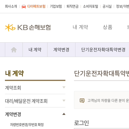
회사소개
다이렉트보험
기업보험
퇴직연금
소비자포털
공시실
정보/이
내 계약
상품
내 계약
계약변경
단기운전자확대특약변경
내 계약
단기운전자확대특약
계약조회
대리/배달운전 계약조회
고객님의 차량을 다른 분이 
계약변경
로그인
차량번호변경/무번호 확정