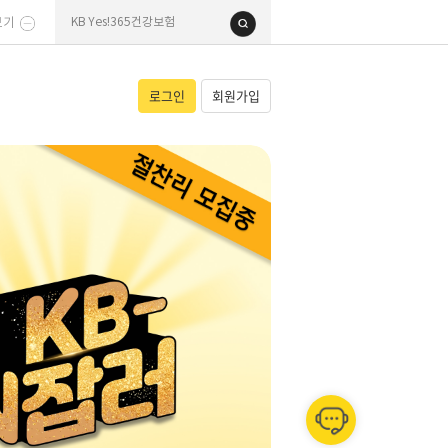
보기
로그인
회원가입
KB 금쪽같은 펫보
2025
1위 펫
준법감시인 심의필 제22025-227
안녕하세요! KB손해보험 챗봇입니다.
상품 자세히보기