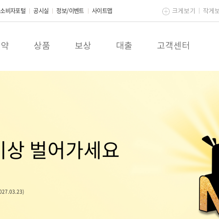
소비자포털
공시실
정보/이벤트
사이트맵
크게보기
작게
계약
상품
보상
대출
고객센터
 이상 벌어가세요
27.03.23)