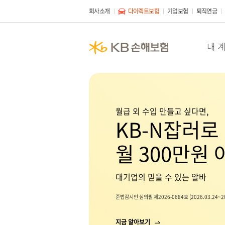
회사소개
다이렉트보험
기업보험
퇴직연금
내 
월급 외 수입 만들고 싶다면,
KB-N잡러로
월 300만원
대기업의 믿을 수 있는 알바
준법감시인 심의필 제2026-0684호 (2026.03.24~20
지금 알아보기