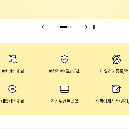
보험계약조회
보상진행/결과조회
마일리지등록/
대출내역조회
장기보험료납입
자동이체신청/변경